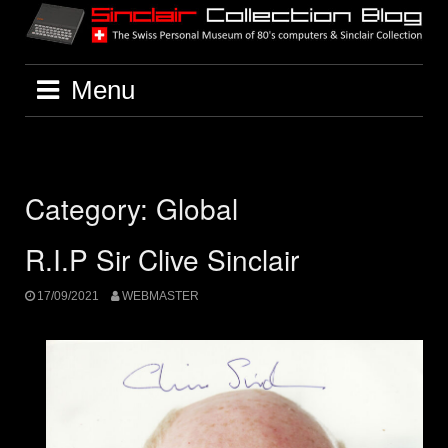
Skip
to
content
Menu
Category:
Global
R.I.P Sir Clive Sinclair
17/09/2021
WEBMASTER